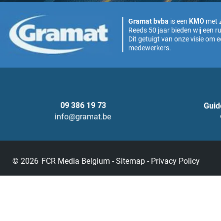
KMO
Gramat bvba
is een
met z
Reeds 50 jaar bieden wij een r
Dit getuigt van onze visie om 
medewerkers.
09 386 19 73
Guid
info@gramat.be
© 2026
FCR Media Belgium
-
Sitemap
-
Privacy Policy