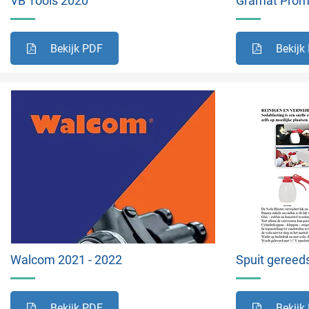
VB Tools 2020
Gramat Pro
Bekijk PDF
Bekijk
Walcom 2021 - 2022
Spuit gereed
Bekijk PDF
Bekijk