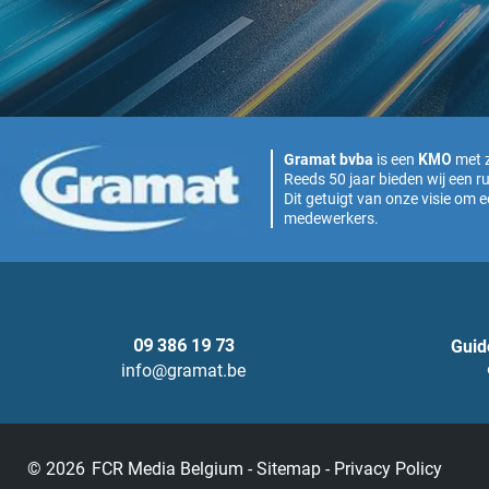
KMO
Gramat bvba
is een
met z
Reeds 50 jaar bieden wij een r
Dit getuigt van onze visie om 
medewerkers.
09 386 19 73
Guid
info@gramat.be
© 2026
FCR Media Belgium
-
Sitemap
-
Privacy Policy